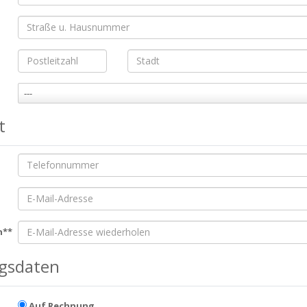
---
t
n**
gsdaten
Auf Rechnung