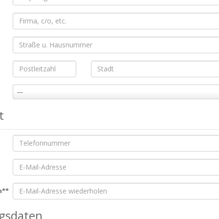
---
t
n**
gsdaten