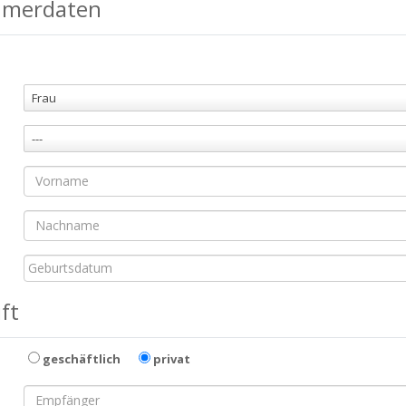
hmerdaten
Frau
---
ft
geschäftlich
privat