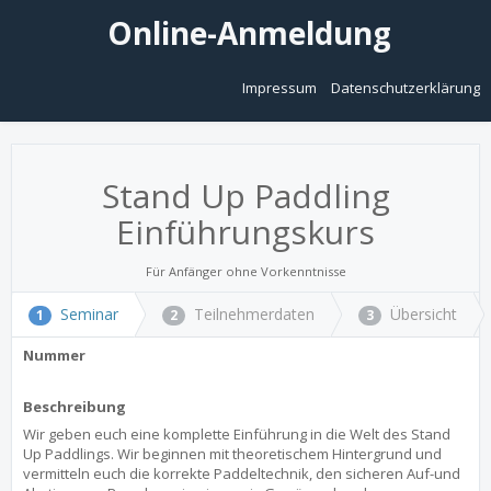
Online-Anmeldung
Impressum
Datenschutzerklärung
Stand Up Paddling
Einführungskurs
Für Anfänger ohne Vorkenntnisse
Seminar
Teilnehmerdaten
Übersicht
1
2
3
Nummer
Beschreibung
Wir geben euch eine komplette Einführung in die Welt des Stand
Up Paddlings. Wir beginnen mit theoretischem Hintergrund und
vermitteln euch die korrekte Paddeltechnik, den sicheren Auf-und