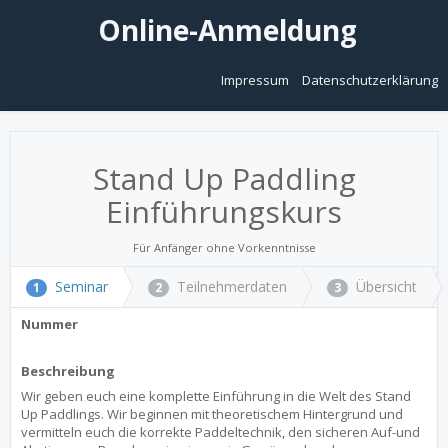
Online-Anmeldung
Impressum
Datenschutzerklärung
Stand Up Paddling
Einführungskurs
Für Anfänger ohne Vorkenntnisse
Seminar
Teilnehmerdaten
Übersicht
1
2
3
Nummer
Beschreibung
Wir geben euch eine komplette Einführung in die Welt des Stand
Up Paddlings. Wir beginnen mit theoretischem Hintergrund und
vermitteln euch die korrekte Paddeltechnik, den sicheren Auf-und