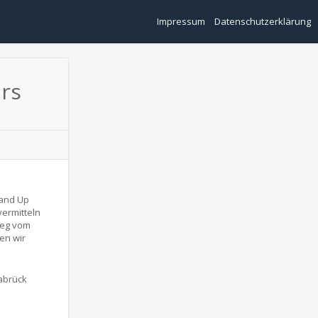
Impressum
Datenschutzerklärung
rs
tand Up
vermitteln
ieg vom
en wir
abrück