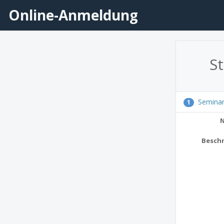
Online-Anmeldung
S
Semina
1
Besch