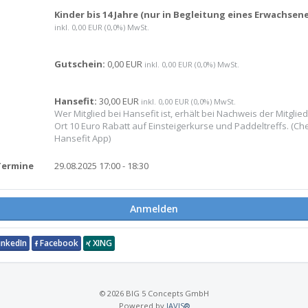
Kinder bis 14 Jahre (nur in Begleitung eines Erwachsene
inkl. 0,00 EUR (0,0%) MwSt.
Gutschein:
0,00 EUR
inkl. 0,00 EUR (0,0%) MwSt.
Hansefit:
30,00 EUR
inkl. 0,00 EUR (0,0%) MwSt.
Wer Mitglied bei Hansefit ist, erhält bei Nachweis der Mitglie
Ort 10 Euro Rabatt auf Einsteigerkurse und Paddeltreffs. (Che
Hansefit App)
Termine
29.08.2025 17:00 - 18:30
Anmelden
inkedIn
Facebook
XING
© 2026 BIG 5 Concepts GmbH
Powered by
JAVIS®