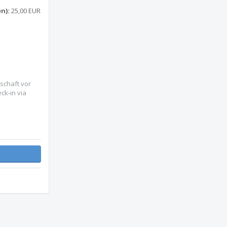
n):
25,00 EUR
dschaft vor
ck-in via