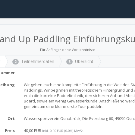
tand Up Paddling Einführungsku
Für Anfänger ohne Vorkenntnisse
r
Teilnehmerdaten
Übersicht
2
3
Nummer
reibung
Wir geben euch eine komplette Einführung in die Welt des S
Paddlings. Wir beginnen mit theoretischem Hintergrund und 
euch die korrekte Paddeltechnik, den sicheren Auf-und Abst
Board, sowie ein wenig Gewässerkunde. Anschließend werd
gemeinsam eine kleine erste Tour paddeln.
Ort
Wassersportverein Osnabrück, Die Eversburg 60, 49090 Osn
Preis
40,00 EUR
inkl. 0,00 EUR (0,0%) MwSt.