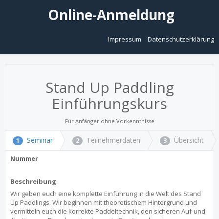
Online-Anmeldung
Impressum
Datenschutzerklärung
Stand Up Paddling
Einführungskurs
Für Anfänger ohne Vorkenntnisse
Seminar
Teilnehmerdaten
Übersicht
1
2
3
Nummer
Beschreibung
Wir geben euch eine komplette Einführung in die Welt des Stand
Up Paddlings. Wir beginnen mit theoretischem Hintergrund und
vermitteln euch die korrekte Paddeltechnik, den sicheren Auf-und